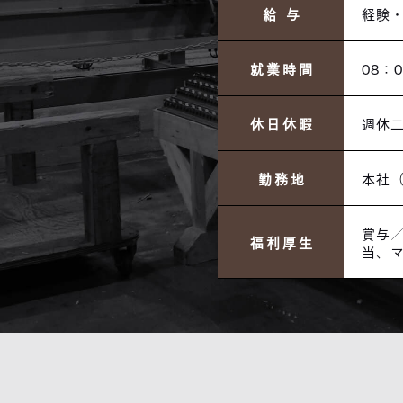
給 与
経験
就業時間
08：
休日休暇
週休
勤務地
本社（
賞与／
福利厚生
当、