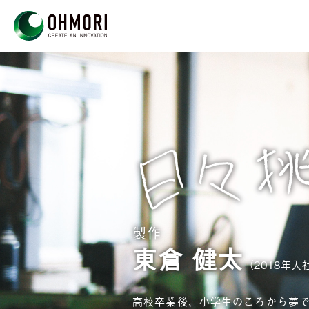
製作
東倉 健太
（2018年入
高校卒業後、小学生のころから夢