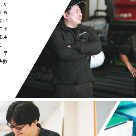
しか
でも
ない
にあ
応用
た
、早
失敗