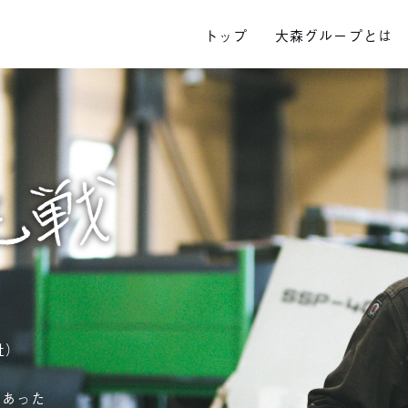
トップ
大森グループとは
社）
であった