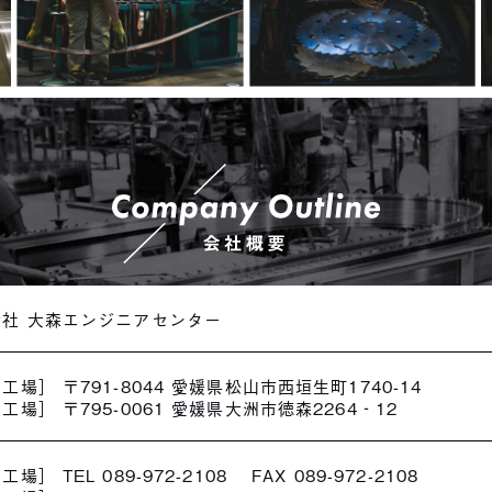
会社 大森エンジニアセンター
工場］ 〒791-8044 愛媛県松山市西垣生町1740-14
工場］ 〒795-0061 愛媛県大洲市徳森2264‐12
場］ TEL 089-972-2108 FAX 089-972-2108