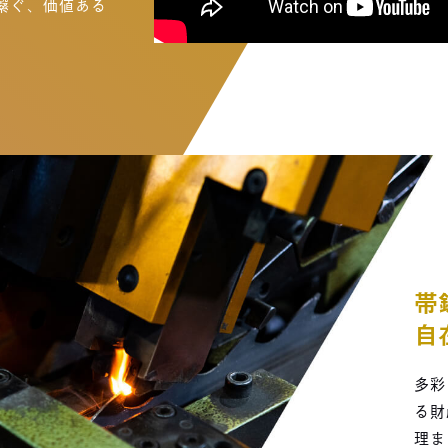
繋ぐ、価値ある
帯
自
多彩
る財
理ま