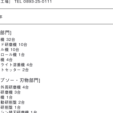
場］ TEL 0893-25-0111
年
鋸部門]
機 32台
ド研磨機 10台
ル機 10台
ロール機 1台
機 4台
ライト溶着機 4台
トセッター 2台
ップソー・刃物部門]
外周研磨機 4台
研磨機 3台
機 1台
動研削盤 2台
研削盤 1台
シン替刃研磨機 1台