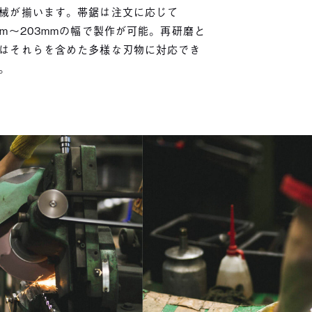
械が揃います。帯鋸は注文に応じて
mm〜203mmの幅で製作が可能。再研磨と
はそれらを含めた多様な刃物に対応でき
。