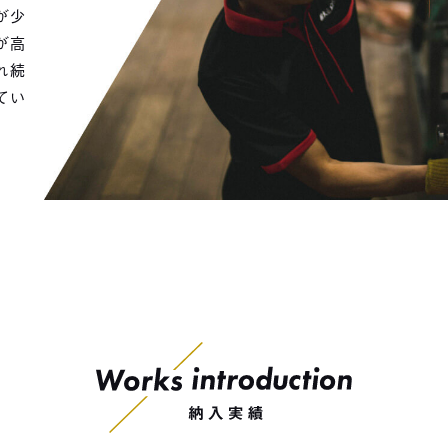
が少
が高
れ続
てい