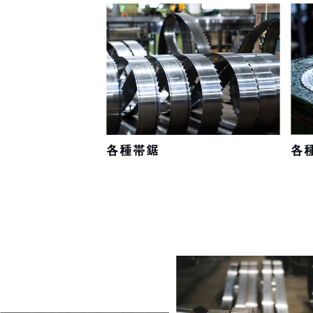
各種帯鋸
各