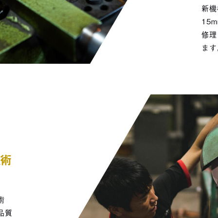
新機
15
修理
ます
技術
術
品質