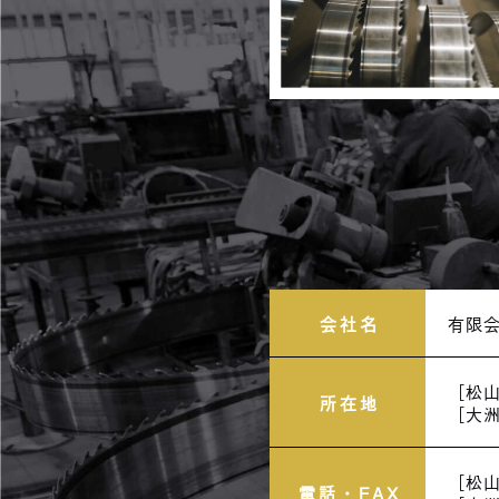
会社名
有限
［松山
所在地
［大洲
［松山工
電話・FAX