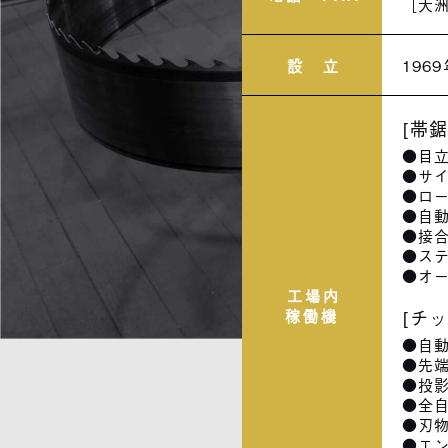
［大洲工
設 立
1969
[帯
●目立
●サイ
●ロー
●自動
●接合
●ステ
●オー
工場内
稼働機
[チ
●自動
●先端
●投影
●全自
●刃物
●エン