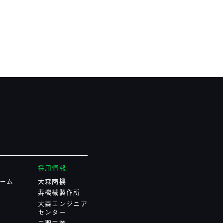
採用情報
ーム
大森商機
寿機械製作所
大森エンジニア
センター
三聖工業